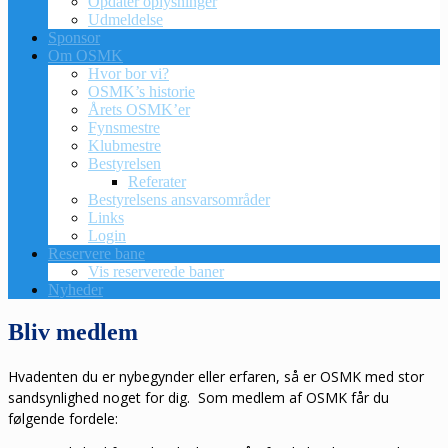
Opdatér oplysninger
Udmeldelse
Sponsor
Om OSMK
Hvor bor vi?
OSMK’s historie
Årets OSMK’er
Fynsmestre
Klubmestre
Bestyrelsen
Referater
Bestyrelsens ansvarsområder
Links
Login
Reservere bane
Vis reserverede baner
Nyheder
Bliv medlem
Hvadenten du er nybegynder eller erfaren, så er OSMK med stor
sandsynlighed noget for dig. Som medlem af OSMK får du
følgende fordele: