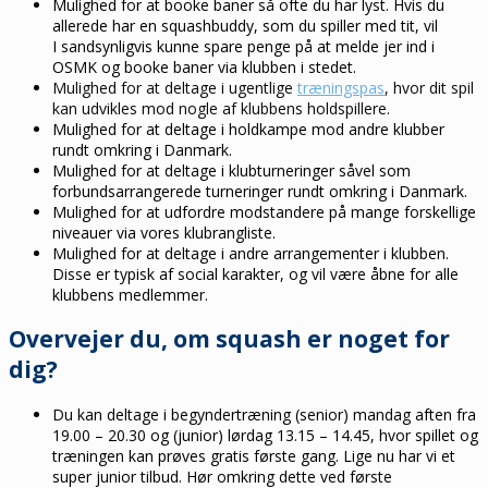
Mulighed for at booke baner så ofte du har lyst. Hvis du
allerede har en squashbuddy, som du spiller med tit, vil
I sandsynligvis kunne spare penge på at melde jer ind i
OSMK og booke baner via klubben i stedet.
Mulighed for at deltage i ugentlige
træningspas
, hvor dit spil
kan udvikles mod nogle af klubbens holdspillere.
Mulighed for at deltage i holdkampe mod andre klubber
rundt omkring i Danmark.
Mulighed for at deltage i klubturneringer såvel som
forbundsarrangerede turneringer rundt omkring i Danmark.
Mulighed for at udfordre modstandere på mange forskellige
niveauer via vores klubrangliste.
Mulighed for at deltage i andre arrangementer i klubben.
Disse er typisk af social karakter, og vil være åbne for alle
klubbens medlemmer.
Overvejer du, om squash er noget for
dig?
Du kan deltage i begyndertræning (senior) mandag aften fra
19.00 – 20.30
og (junior)
lørdag 13.15 – 14.45, hvor spillet og
træningen kan prøves gratis første gang. Lige nu har vi et
super junior tilbud. Hør omkring dette ved første