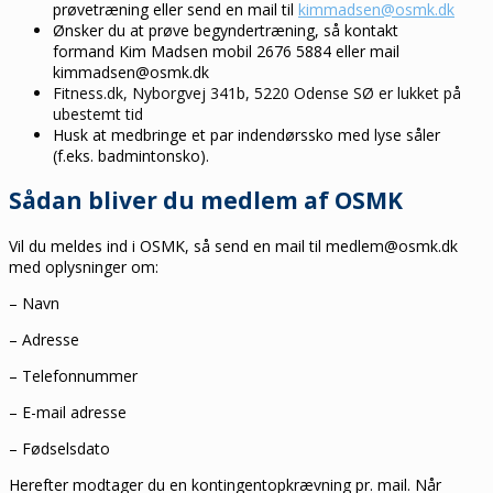
prøvetræning eller send en mail til
kimmadsen@osmk.dk
Ønsker du at prøve begyndertræning, så kontakt
formand Kim Madsen mobil 2676 5884 eller mail
kimmadsen@osmk.dk
Fitness.dk, Nyborgvej 341b, 5220 Odense SØ er lukket på
ubestemt tid
Husk at medbringe et par indendørssko med lyse såler
(f.eks. badmintonsko).
Sådan bliver du medlem af OSMK
Vil du meldes ind i OSMK, så send en mail til medlem@osmk.dk
med oplysninger om:
– Navn
– Adresse
– Telefonnummer
– E-mail adresse
– Fødselsdato
Herefter modtager du en kontingentopkrævning pr. mail. Når