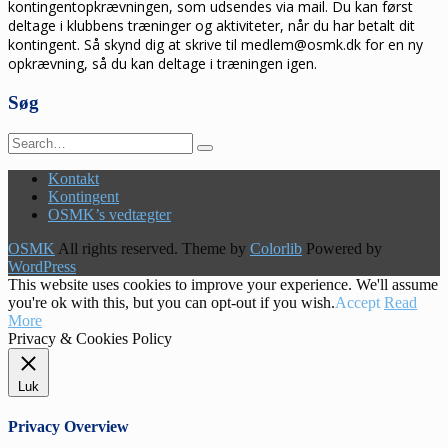
kontingentopkrævningen, som udsendes via mail. Du kan først
deltage i klubbens træninger og aktiviteter, når du har betalt dit
kontingent. Så skynd dig at skrive til medlem@osmk.dk for en ny
opkrævning, så du kan deltage i træningen igen.
Søg
Search
for:
Kontakt
Kontingent
OSMK’s vedtægter
OSMK
All rights reserved. Theme by
Colorlib
Powered by
WordPress
This website uses cookies to improve your experience. We'll assume
you're ok with this, but you can opt-out if you wish.
Accept
Read
More
Privacy & Cookies Policy
Luk
Privacy Overview