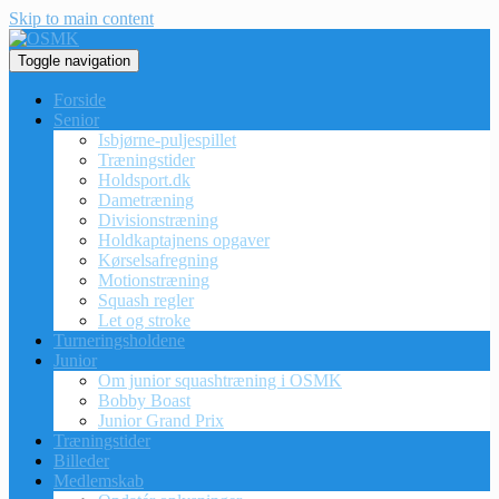
Skip to main content
Toggle navigation
Forside
Senior
Isbjørne-puljespillet
Træningstider
Holdsport.dk
Dametræning
Divisionstræning
Holdkaptajnens opgaver
Kørselsafregning
Motionstræning
Squash regler
Let og stroke
Turneringsholdene
Junior
Om junior squashtræning i OSMK
Bobby Boast
Junior Grand Prix
Træningstider
Billeder
Medlemskab